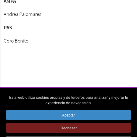
AMPA
Andrea Palomares
PAS
Coro Benito
Esta web utiliza cookies propias y de terceros para analizar y mejorar tu
experiencia de navegación.
Aceptar
vpn_key
place
send
Rechazar
© Colegio la Asunción Donostia - Todos los derechos